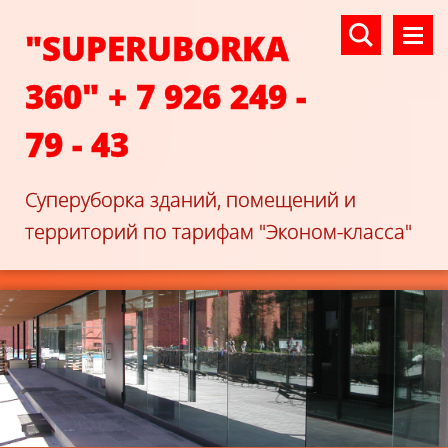
"SUPERUBORKA
360" + 7 926 249 -
79 - 43
Суперуборка зданий, помещений и
территорий по тарифам "Эконом-класса"