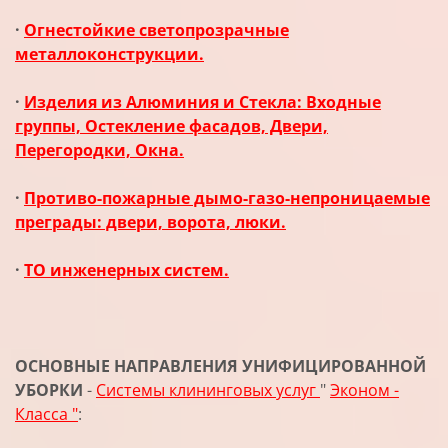
·
Огнестойкие светопрозрачные
металлоконструкции.
·
Изделия из Алюминия и Стекла: Входные
группы, Остекление фасадов, Двери,
Перегородки, Окна.
·
Противо-пожарные дымо-газо-непроницаемые
преграды: двери, ворота, люки.
·
ТО инженерных систем.
ОСНОВНЫЕ НАПРАВЛЕНИЯ УНИФИЦИРОВАННОЙ
УБОРКИ
-
Системы клининговых услуг
"
Эконом -
Класса "
: